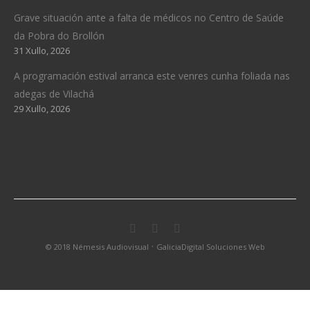
Grave situación ante a falta de médicos no Centro de Saúde
da Pobra do Brollón
31 Xullo, 2026
A programación estival arranca este venres cunha foliada nas
adegas de Vilachá
29 Xullo, 2026
·
© 2018 Némesis Audiovisual
GaliciaDigital Soluciones Web