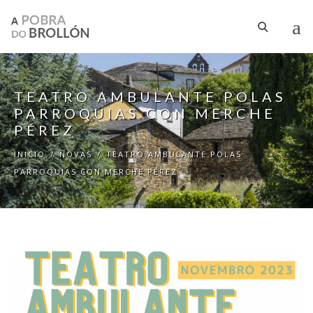
Ir o contido principal
TEATRO AMBULANTE POLAS
PARROQUIAS CON MERCHE
PÉREZ
INICIO
/
NOVAS
/
TEATRO AMBULANTE POLAS
PARROQUIAS CON MERCHE PÉREZ