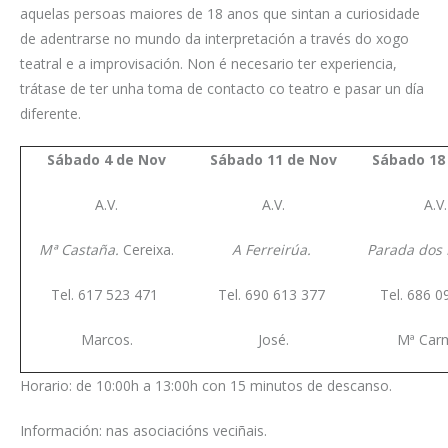
aquelas persoas maiores de 18 anos que sintan a curiosidade
de adentrarse no mundo da interpretación a través do xogo
teatral e a improvisación. Non é necesario ter experiencia,
trátase de ter unha toma de contacto co teatro e pasar un día
diferente.
Sábado 4 de Nov
Sábado 11 de Nov
Sábado 18
A.V.
A.V.
A.V.
Mª Castaña.
Cereixa.
A Ferreirúa.
Parada dos
Tel. 617 523 471
Tel. 690 613 377
Tel. 686 
Marcos.
José.
Mª Car
Horario: de 10:00h a 13:00h con 15 minutos de descanso.
Información: nas asociacións veciñais.