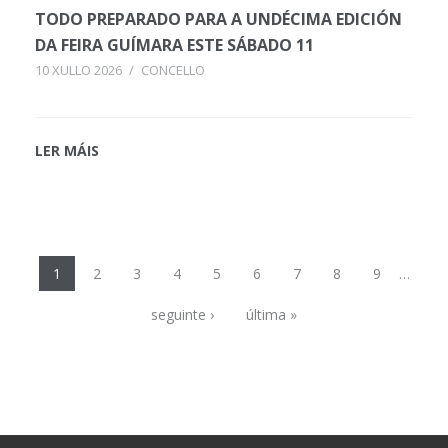
TODO PREPARADO PARA A UNDÉCIMA EDICIÓN
DA FEIRA GUÍMARA ESTE SÁBADO 11
10 XULLO 2026
/
CONCELLO
LER MÁIS
Páxinas
1
2
3
4
5
6
7
8
9
…
seguinte ›
última »