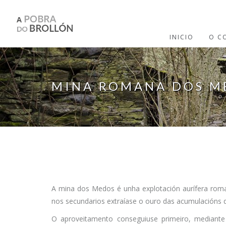
Ir o contido principal
INICIO
O C
MINA ROMANA DOS M
A mina dos Medos é unha explotación aurífera rom
nos secundarios extraíase o ouro das acumulacións 
O aproveitamento conseguiuse primeiro, mediante 