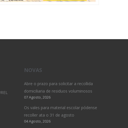
NOVAS
Abre o prazo para solicitar a recollida
domiciliaria de residuos voluminosos
UREL
07 Agosto, 2026
Os vales para material escolar pódense
recoller ata o 31 de agosto
04 Agosto, 2026