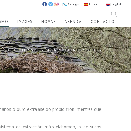
Galego
Español
English
ISMO
IMAXES
NOVAS
AXENDA
CONTACTO
INICIO
/
TURISMO
/
MINA ROMANA DOS MEDOS
marios o ouro extraíase do propio filón, mentres que
 sistema de extracción máis elaborado, o de sucos