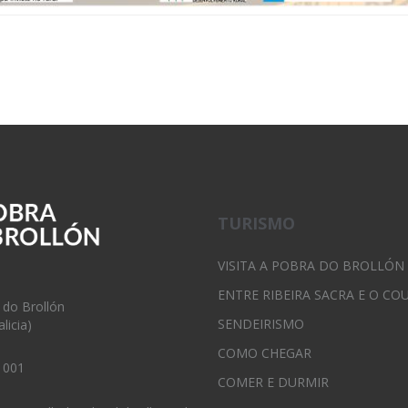
TURISMO
VISITA A POBRA DO BROLLÓN
ENTRE RIBEIRA SACRA E O CO
 do Brollón
SENDEIRISMO
licia)
COMO CHEGAR
 001
COMER E DURMIR