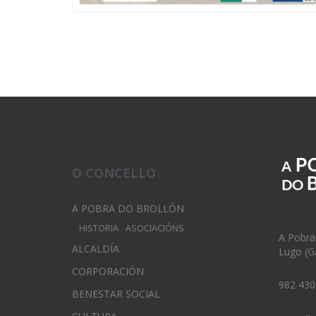
O CONCELLO
A POBRA DO BROLLÓN
HISTORIA
ASOCIACIÓNS
A Pobra
ALCALDÍA
Lugo (Ga
CORPORACIÓN
982 430
BENESTAR SOCIAL