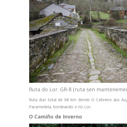
Ruta do Lor. GR-8 (ruta sen manteneme
Ruta dun total de 68 km dende O Cebreiro ata Au
Paramedela, bordeando o río Lor.
O Camiño de Inverno