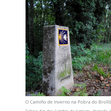
O Camiño de Inverno na Pobra do Broll
Trátase dun dos Camiños de Santiago, chamado 'C