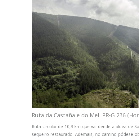
Ruta da Castaña e do Mel. PR-G 236 (H
Ruta circular de 10,3 km que vai dende a aldea de S
sequeiro restaurado. Ademais, no camiño pódese ob