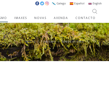
Galego
Español
English
ISMO
IMAXES
NOVAS
AXENDA
CONTACTO
INICIO
/
TURISMO
/
SENDEIRISMO