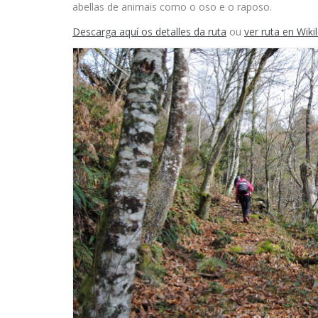
abellas de animais como o oso e o raposo.
Descarga aquí os detalles da ruta
ou
ver ruta en Wiki