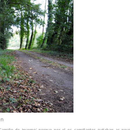
ón
amiño de Inverno' porque por el os camiñantes evitaban as neve