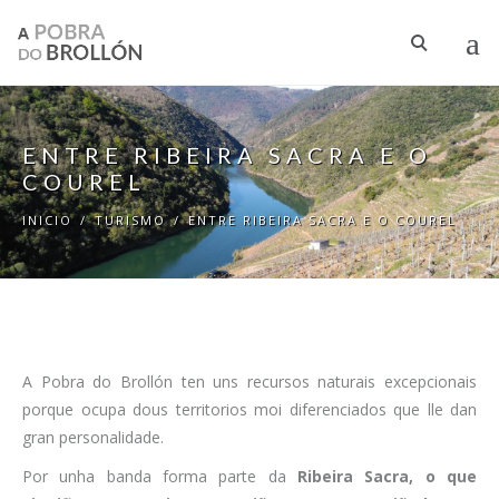
Ir o contido principal
ENTRE RIBEIRA SACRA E O
COUREL
INICIO
/
TURISMO
/
ENTRE RIBEIRA SACRA E O COUREL
A Pobra do Brollón ten uns recursos naturais excepcionais
porque ocupa dous territorios moi diferenciados que lle dan
gran personalidade.
Por unha banda forma parte da
Ribeira Sacra, o que