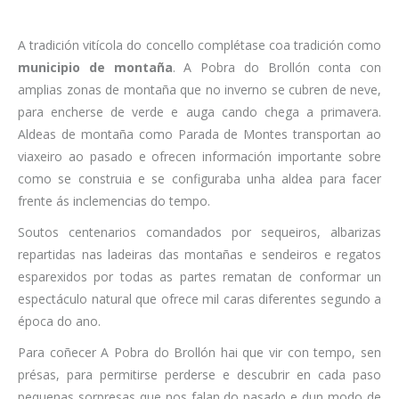
A tradición vitícola do concello complétase coa tradición como
municipio de montaña
. A Pobra do Brollón conta con
amplias zonas de montaña que no inverno se cubren de neve,
para encherse de verde e auga cando chega a primavera.
Aldeas de montaña como Parada de Montes transportan ao
viaxeiro ao pasado e ofrecen información importante sobre
como se construia e se configuraba unha aldea para facer
frente ás inclemencias do tempo.
Soutos centenarios comandados por sequeiros, albarizas
repartidas nas ladeiras das montañas e sendeiros e regatos
esparexidos por todas as partes rematan de conformar un
espectáculo natural que ofrece mil caras diferentes segundo a
época do ano.
Para coñecer A Pobra do Brollón hai que vir con tempo, sen
présas, para permitirse perderse e descubrir en cada paso
pequenas sorpresas que nos falan do pasado e dun modo de