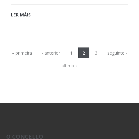
LER MÁIS
Páxinas
« primeira
‹ anterior
1
2
3
seguinte ›
última »
O CONCELLO