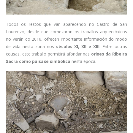
Todos os restos que van aparecendo no Castro de San
Lourenzo, desde que comezaron os traballos arqueolóxicos
no verán do 2016, ofrecen importante información do modo
de vida nesta zona nos
séculos XI, XII e XIII
. Entre outras
cousas, este traballo permitirá afondar nas
orixes da Ribeira
Sacra como paisaxe simbólica
nesta época.