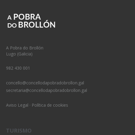
A Pobra do Brollón
Lugo (Galicia)
982 430 001
concello@concellodapobradobrollon.gal
secretaria@concellodapobradobrollon.gal
Aviso Legal
·
Política de cookies
TURISMO