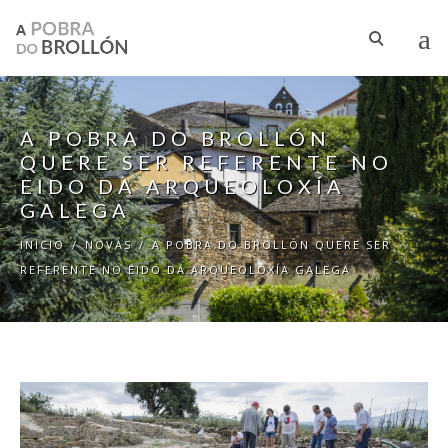
Ir o contido principal
A POBRA DO BROLLÓN
QUERE SER REFERENTE NO
EIDO DA ARQUEOLOXÍA
GALEGA
INICIO
/
NOVAS
/
A POBRA DO BROLLÓN QUERE SER
REFERENTE NO EIDO DA ARQUEOLOXÍA GALEGA