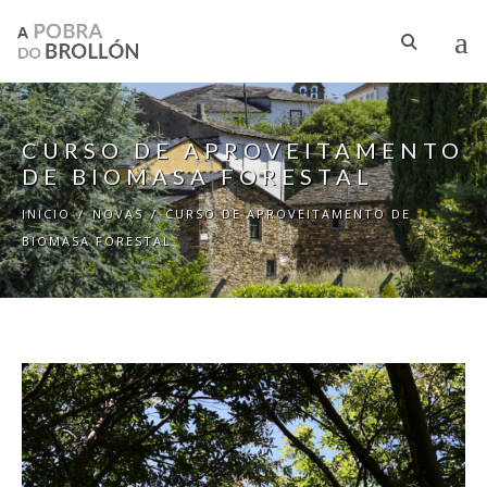
Ir o contido principal
CURSO DE APROVEITAMENTO
DE BIOMASA FORESTAL
INICIO
/
NOVAS
/
CURSO DE APROVEITAMENTO DE
BIOMASA FORESTAL