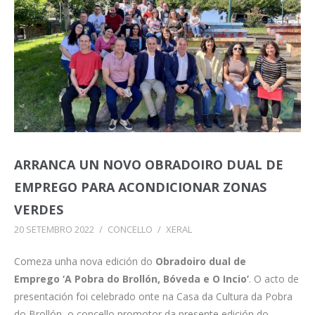
ARRANCA UN NOVO OBRADOIRO DUAL DE
EMPREGO PARA ACONDICIONAR ZONAS
VERDES
20 SETEMBRO 2022
/
CONCELLO
/
XERAL
Comeza unha nova edición do
Obradoiro dual de
Emprego ‘A Pobra do Brollón, Bóveda e O Incio’
. O acto de
presentación foi celebrado onte na Casa da Cultura da Pobra
do Brollón, o concello promotor da presente edición do