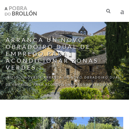
Ir o contido principal
ARRANCA UN NOVO
OBRADOIRO DUAL DE
EMPREGO PARA
ACONDICIONAR ZONAS
VERDES
INICIO
/
NOVAS
/
ARRANCA UN NOVO OBRADOIRO DUAL
DE EMPREGO PARA ACONDICIONAR ZONAS VERDES