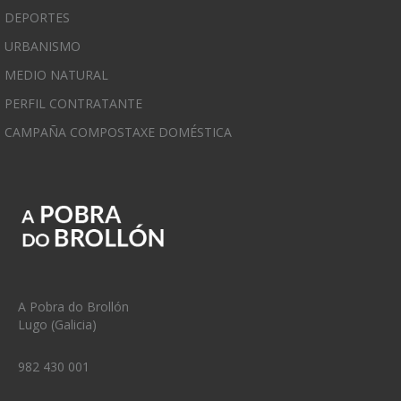
DEPORTES
URBANISMO
MEDIO NATURAL
PERFIL CONTRATANTE
CAMPAÑA COMPOSTAXE DOMÉSTICA
A Pobra do Brollón
Lugo (Galicia)
982 430 001