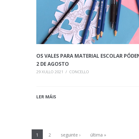
OS VALES PARA MATERIAL ESCOLAR PÓDEN
2 DE AGOSTO
29 XULLO 2021
/
CONCELLO
LER MÁIS
1
2
seguinte ›
última »