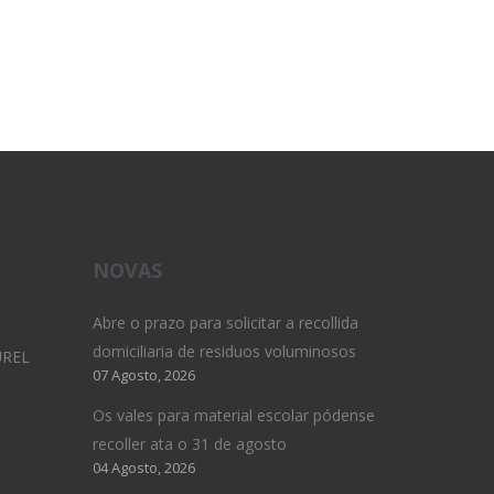
NOVAS
Abre o prazo para solicitar a recollida
domiciliaria de residuos voluminosos
UREL
07 Agosto, 2026
Os vales para material escolar pódense
recoller ata o 31 de agosto
04 Agosto, 2026