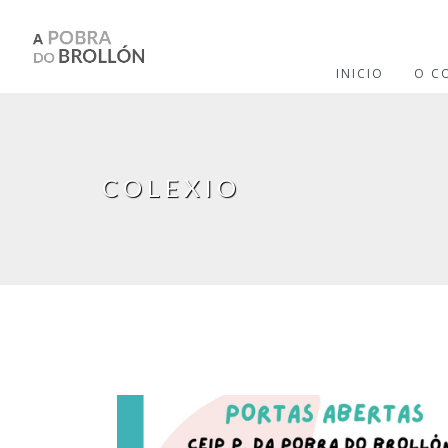
Ir o contido principal
INICIO
O C
COLEXIO
Páxinas