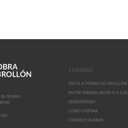
TURISMO
VISITA A POBRA DO BROLLÓN
ENTRE RIBEIRA SACRA E O CO
 do Brollón
SENDEIRISMO
licia)
COMO CHEGAR
 001
COMER E DURMIR