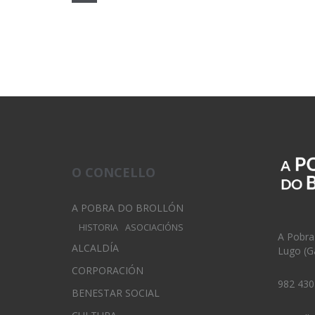
O CONCELLO
A POBRA DO BROLLÓN
HISTORIA
ASOCIACIÓNS
A Pobra
ALCALDÍA
Lugo (Ga
CORPORACIÓN
982 430
BENESTAR SOCIAL