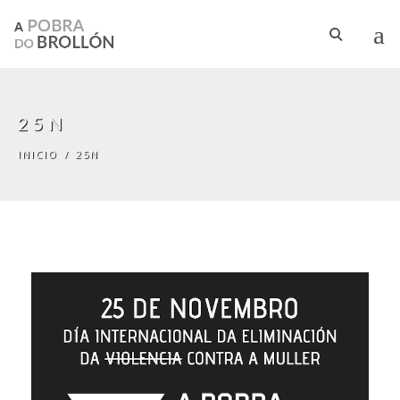
Ir o contido principal
25N
INICIO
/
25N