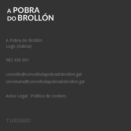
A Pobra do Brollón
Lugo (Galicia)
982 430 001
concello@concellodapobradobrollon.gal
secretaria@concellodapobradobrollon.gal
Aviso Legal
·
Política de cookies
TURISMO