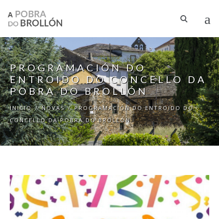
Ir o contido principal
PROGRAMACIÓN DO
ENTROIDO DO CONCELLO DA
POBRA DO BROLLÓN
INICIO
/
NOVAS
/
PROGRAMACIÓN DO ENTROIDO DO
CONCELLO DA POBRA DO BROLLÓN