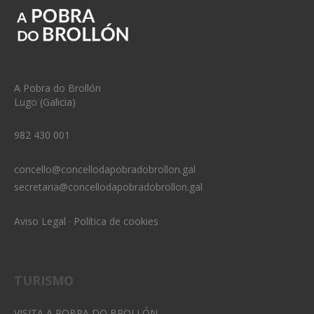
A Pobra do Brollón
Lugo (Galicia)
982 430 001
concello@concellodapobradobrollon.gal
secretaria@concellodapobradobrollon.gal
Aviso Legal
·
Política de cookies
TURISMO
VISITA A POBRA DO BROLLÓN