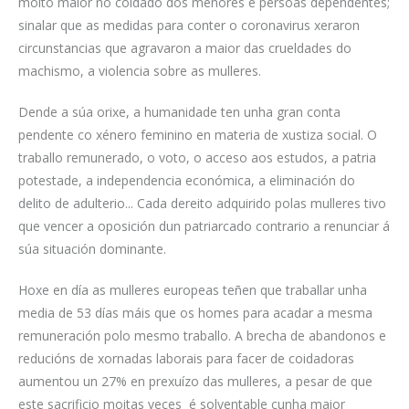
moito maior no coidado dos menores e persoas dependentes;
sinalar que as medidas para conter o coronavirus xeraron
circunstancias que agravaron a maior das crueldades do
machismo, a violencia sobre as mulleres.
Dende a súa orixe, a humanidade ten unha gran conta
pendente co xénero feminino en materia de xustiza social. O
traballo remunerado, o voto, o acceso aos estudos, a patria
potestade, a independencia económica, a eliminación do
delito de adulterio... Cada dereito adquirido polas mulleres tivo
que vencer a oposición dun patriarcado contrario a renunciar á
súa situación dominante.
Hoxe en día as mulleres europeas teñen que traballar unha
media de 53 días máis que os homes para acadar a mesma
remuneración polo mesmo traballo. A brecha de abandonos e
reducións de xornadas laborais para facer de coidadoras
aumentou un 27% en prexuízo das mulleres, a pesar de que
este sacrificio moitas veces é solventable cunha maior