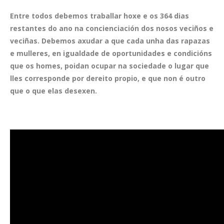
Entre todos debemos traballar hoxe e os 364 dias
restantes do ano na concienciación dos nosos veciños e
veciñas. Debemos axudar a que cada unha das rapazas
e mulleres, en igualdade de oportunidades e condicións
que os homes, poidan ocupar na sociedade o lugar que
lles corresponde por dereito propio, e que non é outro
que o que elas desexen.