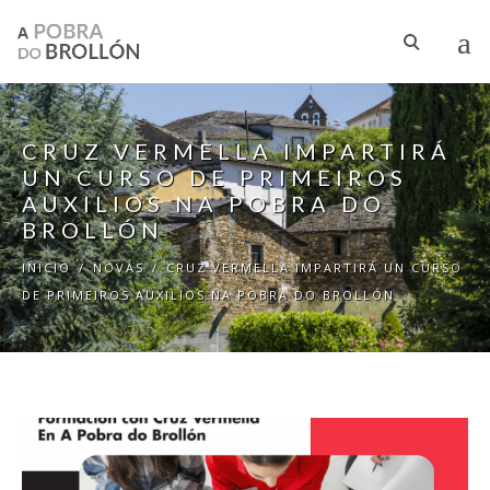
Ir o contido principal
CRUZ VERMELLA IMPARTIRÁ
UN CURSO DE PRIMEIROS
AUXILIOS NA POBRA DO
BROLLÓN
INICIO
/
NOVAS
/
CRUZ VERMELLA IMPARTIRÁ UN CURSO
DE PRIMEIROS AUXILIOS NA POBRA DO BROLLÓN