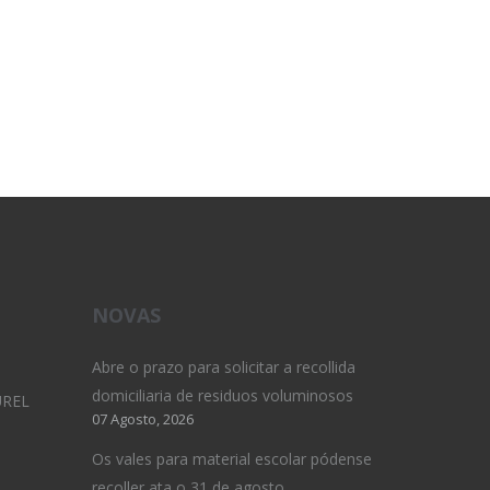
NOVAS
Abre o prazo para solicitar a recollida
domiciliaria de residuos voluminosos
UREL
07 Agosto, 2026
Os vales para material escolar pódense
recoller ata o 31 de agosto