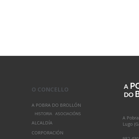
O CONCELLO
A POBRA DO BROLLÓN
HISTORIA
ASOCIACIÓNS
A Pobra
ALCALDÍA
Lugo (Ga
CORPORACIÓN
982 430