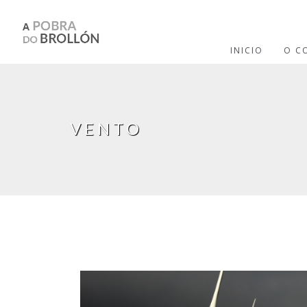
Ir o contido principal
INICIO
O C
VENTO