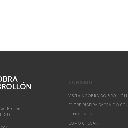
TURISMO
VISITA A POBRA DO BROLLÓN
ENTRE RIBEIRA SACRA E O CO
 do Brollón
SENDEIRISMO
licia)
COMO CHEGAR
 001