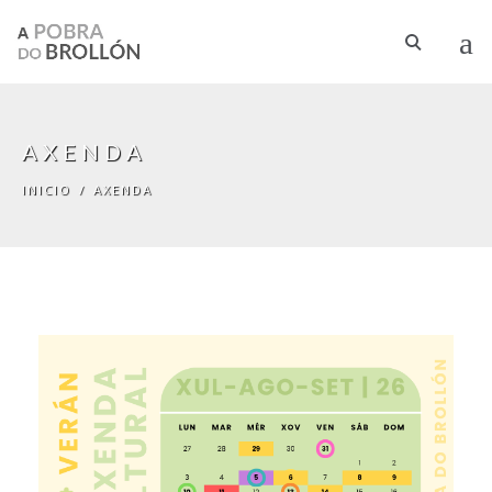
Ir o contido principal
AXENDA
INICIO
/
AXENDA