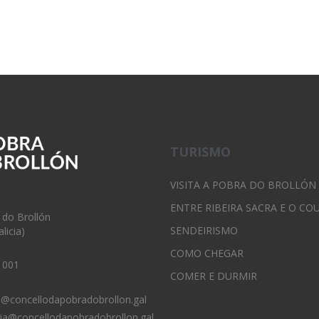
TURISMO
VISITA A POBRA DO BROLLÓN
ENTRE RIBEIRA SACRA E O CO
 do Brollón
SENDEIRISMO
licia)
COMO CHEGAR
 001
COMER E DURMIR
o@concellodapobradobrollon.gal
ria@concellodapobradobrollon.gal