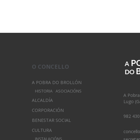
O CONCELLO
A POBRA DO BROLLÓN
HISTORIA
ASOCIACIÓNS
A Pobra
ALCALDÍA
Lugo (Ga
CORPORACIÓN
982 430
BENESTAR SOCIAL
CULTURA
concell
INSTALACIÓNS
secreta