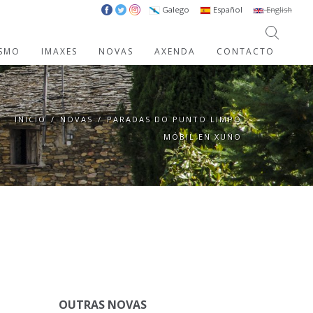
Galego
Español
English
ISMO
IMAXES
NOVAS
AXENDA
CONTACTO
INICIO
/
NOVAS
/
PARADAS DO PUNTO LIMPO
MÓBIL EN XUÑO
OUTRAS NOVAS