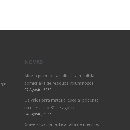
NOVAS
Abre o prazo para solicitar a recollida
domiciliaria de residuos voluminosos
UREL
07 Agosto, 2026
Os vales para material escolar pódense
recoller ata o 31 de agosto
04 Agosto, 2026
Grave situación ante a falta de médicos