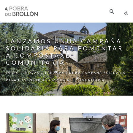
Ir o contido principal
LANZAMOS UNHA CAMPAÑA
SOLIDARIA PARA FOMENTAR
A COMPOSTAXE
COMUNITARIA
INICIO
/
NOVAS
/
LANZAMOS UNHA CAMPAÑA SOLIDARIA
PARA FOMENTAR A COMPOSTAXE COMUNITARIA