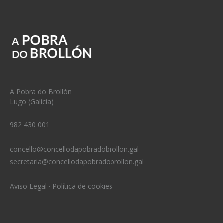
A Pobra do Brollón
Lugo (Galicia)
982 430 001
concello@concellodapobradobrollon.gal
secretaria@concellodapobradobrollon.gal
Aviso Legal
·
Política de cookies