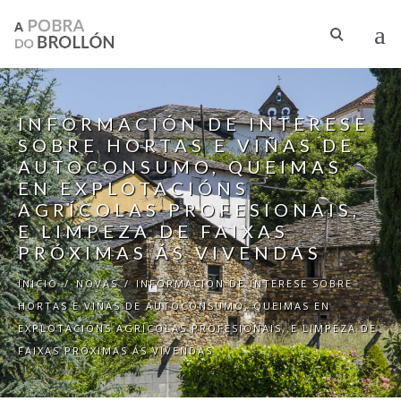
Ir o contido principal
INFORMACIÓN DE INTERESE
SOBRE HORTAS E VIÑAS DE
AUTOCONSUMO, QUEIMAS
EN EXPLOTACIÓNS
AGRÍCOLAS PROFESIONAIS,
E LIMPEZA DE FAIXAS
PRÓXIMAS ÁS VIVENDAS
INICIO
/
NOVAS
/
INFORMACIÓN DE INTERESE SOBRE
HORTAS E VIÑAS DE AUTOCONSUMO, QUEIMAS EN
EXPLOTACIÓNS AGRÍCOLAS PROFESIONAIS, E LIMPEZA DE
FAIXAS PRÓXIMAS ÁS VIVENDAS