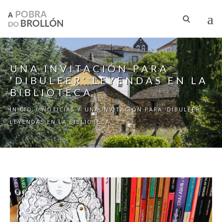
Pasar al contenido principal
UNA INVITACIÓN PARA
‘DIBULEER’ LEYENDAS EN LA
BIBLIOTECA
INICIO
/
NOTICIAS
/
UNA INVITACIÓN PARA ‘DIBULEER’
LEYENDAS EN LA BIBLIOTECA