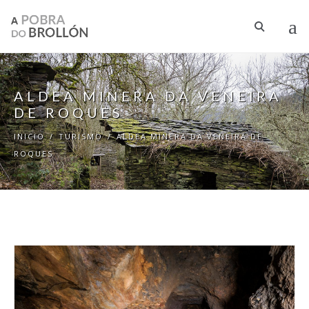
Pasar al contenido principal
ALDEA MINERA DA VENEIRA
DE ROQUES
INICIO
/
TURISMO
/
ALDEA MINERA DA VENEIRA DE
ROQUES