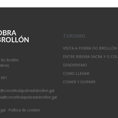
TURISMO
VISITA A POBRA DO BROLLÓN
ENTRE RIBEIRA SACRA Y O CO
 do Brollón
SENDERISMO
licia)
COMO LLEGAR
 001
COMER Y DORMIR
o@concellodapobradobrollon.gal
ria@concellodapobradobrollon.gal
egal
·
Política de cookies