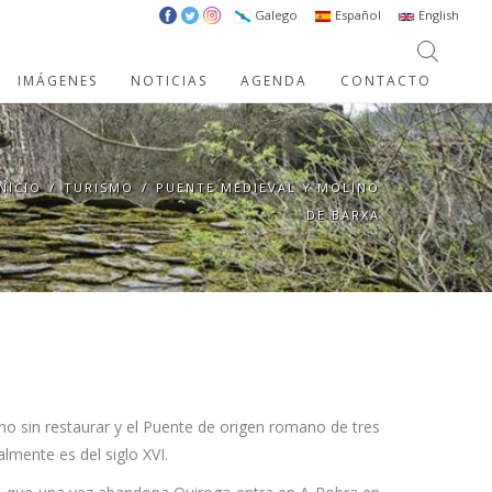
Galego
Español
English
IMÁGENES
NOTICIAS
AGENDA
CONTACTO
INICIO
/
TURISMO
/
PUENTE MEDIEVAL Y MOLINO
DE BARXA
o sin restaurar y el Puente de origen romano de tres
lmente es del siglo XVI.