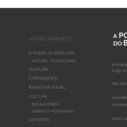
AYUNTAMIENTO
A POBRA DO BROLLÓN
HISTORIA
ASOCIACIONES
A Pobra
ALCALDÍA
Lugo (Ga
CORPORACIÓN
982 430
BIENESTAR SOCIAL
CULTURA
concell
INSTALACIONES
secreta
EVENTOS Y ACTIVIDADES
Aviso L
DEPORTES