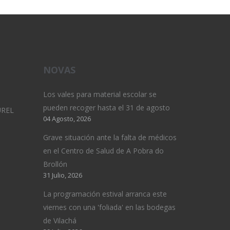
NOVAS
Los vales para material escolar se
pueden recoger hasta el 31 de agosto
UREL
04 Agosto, 2026
Grave situación ante la falta de médicos
en el Centro de Salud de A Pobra do
Brollón
31 Julio, 2026
La programación estival arranca este
viernes con una 'foliada' en las bodegas
de Vilachá