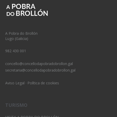
A Pobra do Brollón
Lugo (Galicia)
982 430 001
concello@concellodapobradobrollon.gal
secretaria@concellodapobradobrollon.gal
Aviso Legal
·
Política de cookies
TURISMO