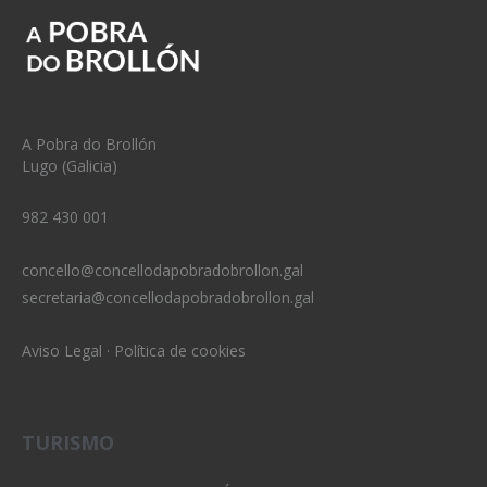
A Pobra do Brollón
Lugo (Galicia)
982 430 001
concello@concellodapobradobrollon.gal
secretaria@concellodapobradobrollon.gal
Aviso Legal
·
Política de cookies
TURISMO