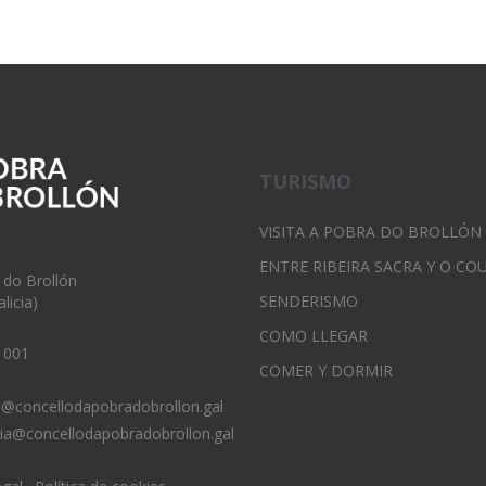
TURISMO
VISITA A POBRA DO BROLLÓN
ENTRE RIBEIRA SACRA Y O CO
 do Brollón
SENDERISMO
licia)
COMO LLEGAR
 001
COMER Y DORMIR
o@concellodapobradobrollon.gal
ria@concellodapobradobrollon.gal