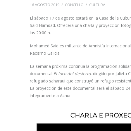
16 AGOSTO 2019
/
CONCELLO
/
CULTURA
El sábado 17 de agosto estará en la Casa de la Cult
Said Hamdad. Ofrecerá una charla y proyección fotogr
las 20:00 h.
Mohamed Said es militante de Amnistía Internacional 
Racismo Galicia.
La semana próxima continúa la programación solidari
documental
El loco del desierto
, dirigido por Julieta
refugiado saharaui que construyó un refugio resistent
La proyección de este documental será el sábado 24 a 
íntegramente a Acnur.