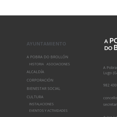
AYUNTAMIENTO
A POBRA DO BROLLÓN
HISTORIA
ASOCIACIONES
A Pobra
ALCALDÍA
Lugo (Ga
CORPORACIÓN
982 430
BIENESTAR SOCIAL
CULTURA
concell
INSTALACIONES
secreta
EVENTOS Y ACTIVIDADES