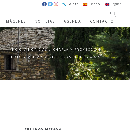
Galego
Español
English
IMÁGENES
NOTICIAS
AGENDA
CONTACTO
INICIO
/
NOTICIAS
/
CHARLA Y PROYECCIÓN
FOTOGRÁFICA SOBRE PERSOAS REFUGIADAS
OUTRAS NOVAS