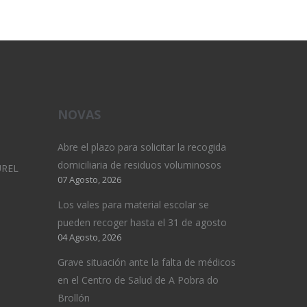
NOVAS
Abre el plazo para solicitar la recogida
domiciliaria de residuos voluminosos
UREL
07 Agosto, 2026
Los vales para material escolar se
pueden recoger hasta el 31 de agosto
04 Agosto, 2026
Grave situación ante la falta de médicos
en el Centro de Salud de A Pobra do
Brollón