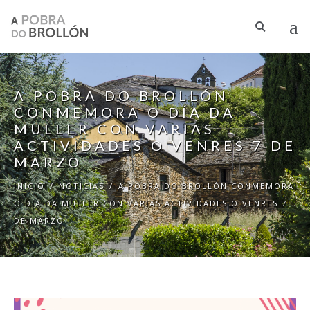
Pasar al contenido principal
A POBRA DO BROLLÓN
CONMEMORA O DÍA DA
MULLER CON VARIAS
ACTIVIDADES O VENRES 7 DE
MARZO
INICIO
/
NOTICIAS
/
A POBRA DO BROLLÓN CONMEMORA
O DÍA DA MULLER CON VARIAS ACTIVIDADES O VENRES 7
DE MARZO