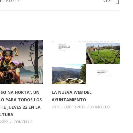
LL POSTS
NEXT
SO NA HORTA', UN
LA NUEVA WEB DEL
LO PARA TODOS LOS
AYUNTAMIENTO
TE JUEVES 22 EN LA
20 DECEMBER 2017
/
CONCELLO
ULTURA
2022
/
CONCELLO