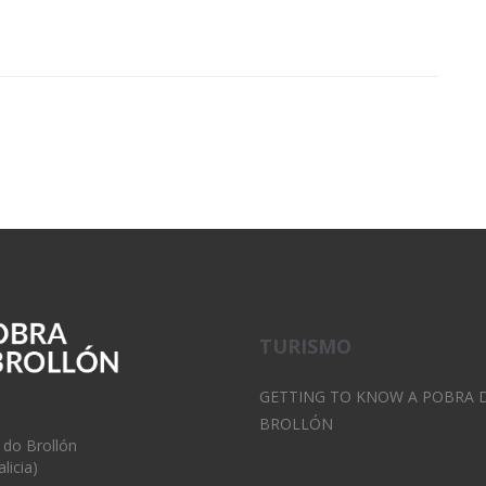
TURISMO
GETTING TO KNOW A POBRA 
BROLLÓN
 do Brollón
licia)