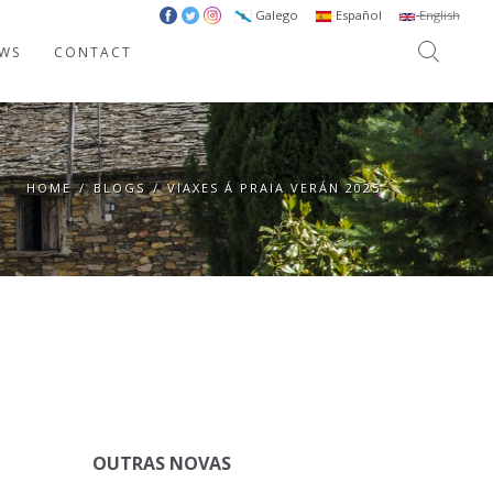
Galego
Español
English
WS
CONTACT
HOME
/
BLOGS
/
VIAXES Á PRAIA VERÁN 2025
OUTRAS NOVAS