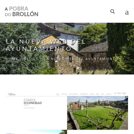
Skip to main content
LA NUEVA WEB DEL
AYUNTAMIENTO
HOME
/
BLOGS
/
LA NUEVA WEB DEL AYUNTAMIENTO