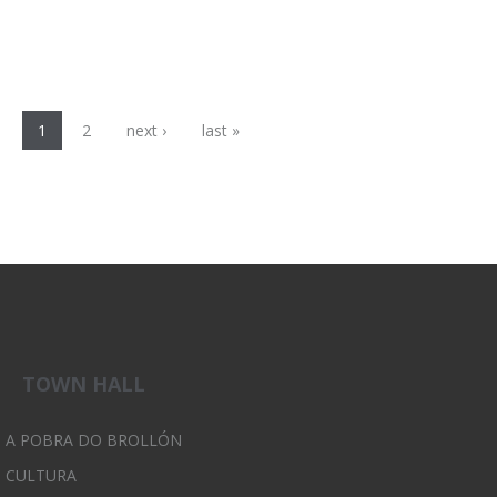
Pages
1
2
next ›
last »
TOWN HALL
A POBRA DO BROLLÓN
CULTURA