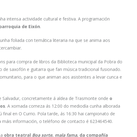
 intensa actividade cultural e festiva. A programación
 parroquia de Eixón
.
unha foliada con temática literaria na que se anima aos
ntercambiar.
óns para compra de libros da Biblioteca municipal da Pobra do
o de saxofón e guitarra que fan música tradicional fusionado.
omunitario, para o que animan aos asistentes a levar cunca e
 de Salvadur, concretamente á aldea de Trasmonte onde
o
cos
. A xornada comeza ás 12:00 do mediodía cunha alborada
inal en O Currio. Pola tarde, ás 16:30 hai campionato de
ara máis información, o teléfono de contacto é 623464540.
oa
obra teatral
Boa sorte, mala fama,
da compañía