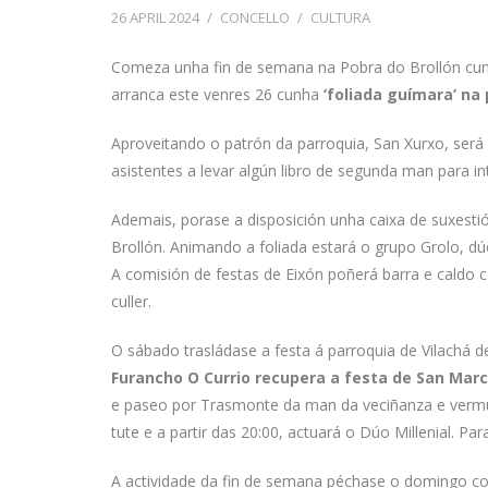
26 APRIL 2024
/
CONCELLO
/
CULTURA
Comeza unha fin de semana na Pobra do Brollón cunha
arranca este venres 26 cunha
‘foliada guímara’ na
Aproveitando o patrón da parroquia, San Xurxo, será 
asistentes a levar algún libro de segunda man para i
Ademais, porase a disposición unha caixa de suxesti
Brollón. Animando a foliada estará o grupo Grolo, dú
A comisión de festas de Eixón poñerá barra e caldo c
culler.
O sábado trasládase a festa á parroquia de Vilachá
Furancho O Currio recupera a festa de San Mar
e paseo por Trasmonte da man da veciñanza e vermú f
tute e a partir das 20:00, actuará o Dúo Millenial. P
A actividade da fin de semana péchase o domingo c