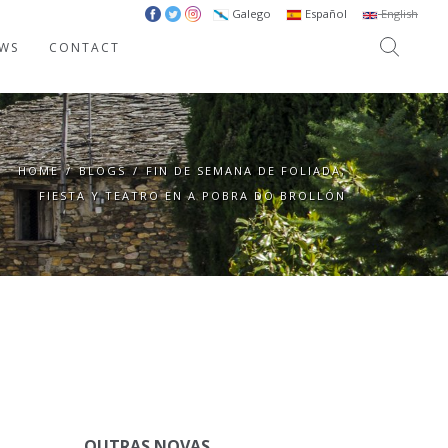
Galego
Español
English
WS
CONTACT
HOME
/
BLOGS
/
FIN DE SEMANA DE FOLIADA,
FIESTA Y TEATRO EN A POBRA DO BROLLÓN
OUTRAS NOVAS