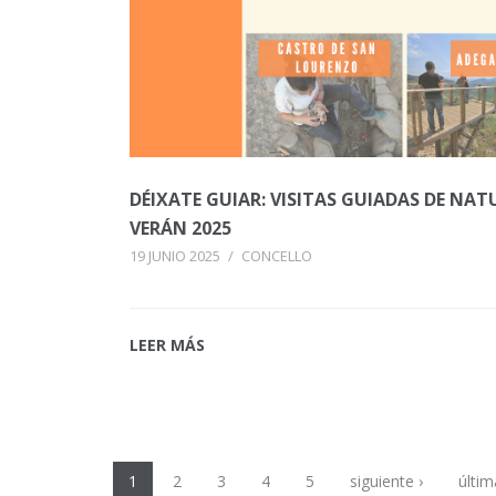
DÉIXATE GUIAR: VISITAS GUIADAS DE NA
VERÁN 2025
19 JUNIO 2025
/
CONCELLO
LEER MÁS
1
2
3
4
5
siguiente ›
últim