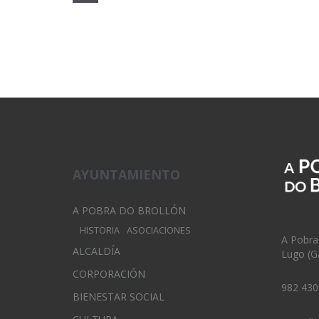
AYUNTAMIENTO
A POBRA DO BROLLÓN
HISTORIA
ASOCIACIONES
A Pobra
ALCALDÍA
Lugo (Ga
CORPORACIÓN
982 430
BIENESTAR SOCIAL