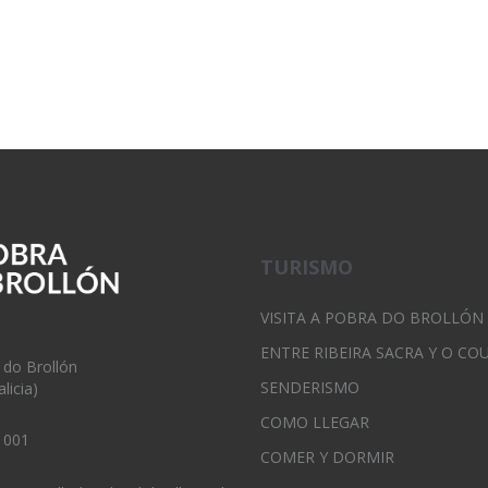
TURISMO
VISITA A POBRA DO BROLLÓN
ENTRE RIBEIRA SACRA Y O CO
 do Brollón
SENDERISMO
licia)
COMO LLEGAR
 001
COMER Y DORMIR