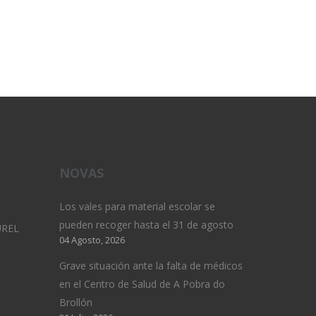
NOVAS
Los vales para material escolar se
pueden recoger hasta el 31 de agosto
UREL
04 Agosto, 2026
Grave situación ante la falta de médicos
en el Centro de Salud de A Pobra do
Brollón