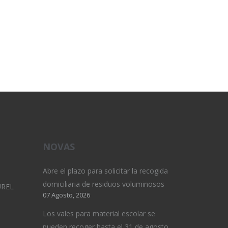
NOVAS
Abre el plazo para solicitar la recogida
domiciliaria de residuos voluminosos
UREL
07 Agosto, 2026
Los vales para material escolar se
pueden recoger hasta el 31 de agosto