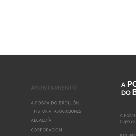
AYUNTAMIENTO
A POBRA DO BROLLÓN
HISTORIA
ASOCIACIONES
A Pobra
ALCALDÍA
Lugo (Ga
CORPORACIÓN
982 430