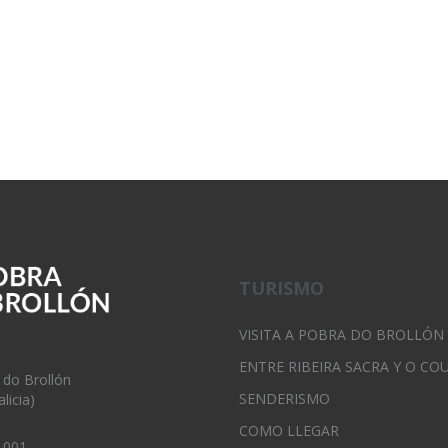
TURISMO
VISITA A POBRA DO BROLLÓN
ENTRE RIBEIRA SACRA Y O CO
 do Brollón
SENDERISMO
licia)
COMO LLEGAR
 001