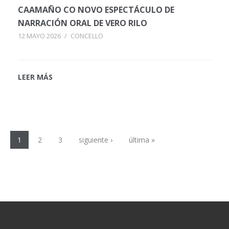
CAAMAÑO CO NOVO ESPECTÁCULO DE
NARRACIÓN ORAL DE VERO RILO
12 MAYO 2026
/
CONCELLO
LEER MÁS
Páginas
1
2
3
siguiente ›
última »