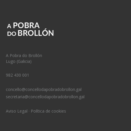
A Pobra do Brollón
Lugo (Galicia)
982 430 001
concello@concellodapobradobrollon.gal
secretaria@concellodapobradobrollon.gal
Aviso Legal
·
Política de cookies