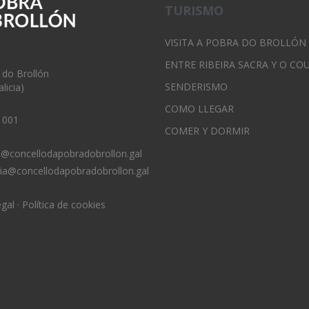
TURISMO
VISITA A POBRA DO BROLLÓN
ENTRE RIBEIRA SACRA Y O CO
 do Brollón
SENDERISMO
licia)
COMO LLEGAR
 001
COMER Y DORMIR
o@concellodapobradobrollon.gal
ria@concellodapobradobrollon.gal
egal
·
Política de cookies