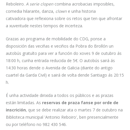
Reboleiro.
A serie clopen
combina acrobacias imposibles,
comedia hilarante, danza,
clown
e unha historia
cativadora que reflexiona sobre os retos que ten que afrontar
a xuventude nestes tempos de incerteza.
Grazas ao programa de mobilidade do CDG, ponse a
disposición das veciñas e veciños da Pobra do Brollón un
autobús gratuíto para ver a función do xoves 9 de outubro ás
18:00 h, cunha entrada reducida de 5€. O autobús sairá ás
14:30 horas dende o Avenida de Galicia (diante do antigo
cuartel da Garda Civil) e sairá de volta dende Santiago ás 20:15
h.
É unha actividade dirixida a todos os públicos e as prazas
están limitadas. As
reservas de praza fanse por orde de
inscrición
, que se debe realizar ata o martes 7 de outubro na
Biblioteca municipal 'Antonio Reboiro', ben presencialmente
ou por teléfono no 982 430 546.