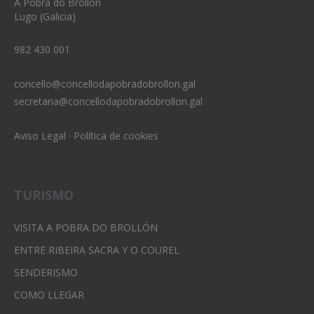
A Pobra do Brollón
Lugo (Galicia)
982 430 001
concello@concellodapobradobrollon.gal
secretaria@concellodapobradobrollon.gal
Aviso Legal
·
Política de cookies
TURISMO
VISITA A POBRA DO BROLLÓN
ENTRE RIBEIRA SACRA Y O COUREL
SENDERISMO
COMO LLEGAR