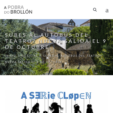
Pasar al contenido principal
SUBES AL AUTOBÚS DEL
TEATRO? NUEVA SALIDA EL 9
DE OCTUBRE
INICIO
/
NOTICIAS
/
SUBES AL AUTOBÚS DEL TEATRO?
NUEVA SALIDA EL 9 DE OCTUBRE