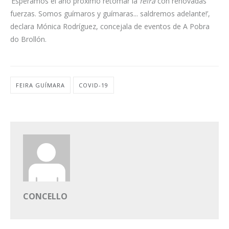
‘Esperamos el año próximo retomar la
feira
con renovadas
fuerzas. Somos guímaros y guímaras... saldremos adelante!’,
declara Mónica Rodríguez, concejala de eventos de A Pobra
do Brollón.
FEIRA GUÍMARA
COVID-19
CONCELLO