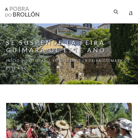
Pasar al contenido principal
SE SUSPENDE LA FEIRA
GUÍMARA DE ESTE AÑO
INICIO
/
NOTICIAS
/
SE SUSPENDE LA FEIRA GUÍMARA DE
ESTE AÑO