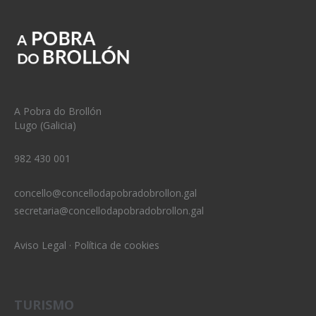
A Pobra do Brollón
Lugo (Galicia)
982 430 001
concello@concellodapobradobrollon.gal
secretaria@concellodapobradobrollon.gal
Aviso Legal
·
Política de cookies
TURISMO