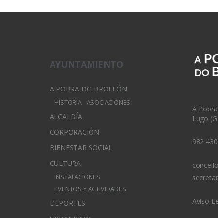
AYUNTAMIENTO
A POBRA DO BROLLÓN
HISTORIA
ASOCIACIONES
A Pobra
ALCALDÍA
Lugo (Ga
CORPORACIÓN
982 430
BIENESTAR SOCIAL
CULTURA
concell
INSTALACIONES
secreta
EVENTOS Y ACTIVIDADES
Aviso L
DEPORTES