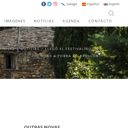
Galego
Español
English
IMÁGENES
NOTICIAS
AGENDA
CONTACTO
INICIO
/
NOTICIAS
/
LLEGÓ EL FESTIVALIÑO ON
THE ROAD A POBRA DO BROLLÓN
OUTRAS NOVAS