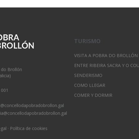
TURISMO
VISITA A POBRA DO BROLLÓN
ENTRE RIBEIRA SACRA Y O CO
 do Brollón
SENDERISMO
licia)
COMO LLEGAR
 001
COMER Y DORMIR
o@concellodapobradobrollon.gal
ria@concellodapobradobrollon.gal
egal
·
Política de cookies