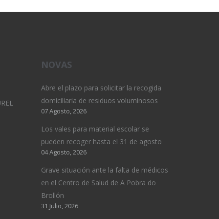
NOVAS
Abre el plazo para solicitar la recogida
domiciliaria de residuos voluminosos
UREL
07 Agosto, 2026
Los vales para material escolar se
pueden recoger hasta el 31 de agosto
04 Agosto, 2026
Grave situación ante la falta de médicos
en el Centro de Salud de A Pobra do
Brollón
31 Julio, 2026