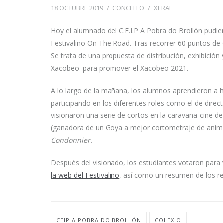
18 OCTUBRE 2019
/
CONCELLO
/
XERAL
Hoy el alumnado del C.E.I.P A Pobra do Brollón pudiero
Festivaliño On The Road. Tras recorrer 60 puntos de Ga
Se trata de una propuesta de distribución, exhibición 
Xacobeo' para promover el Xacobeo 2021.
A lo largo de la mañana, los alumnos aprendieron a h
participando en los diferentes roles como el de direct
visionaron una serie de cortos en la caravana-cine del
(ganadora de un Goya a mejor cortometraje de anima
Condonnier.
Después del visionado, los estudiantes votaron para v
la web del Festivaliño
, así como un resumen de los re
CEIP A POBRA DO BROLLÓN
COLEXIO