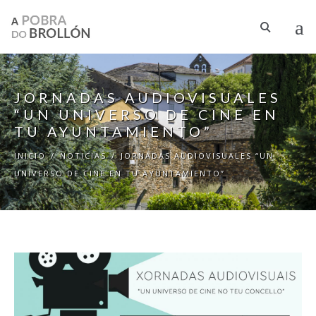
Pasar al contenido principal
JORNADAS AUDIOVISUALES
“UN UNIVERSO DE CINE EN
TU AYUNTAMIENTO”
INICIO
/
NOTICIAS
/
JORNADAS AUDIOVISUALES “UN
UNIVERSO DE CINE EN TU AYUNTAMIENTO”