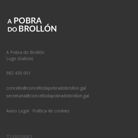
A Pobra do Brollón
Lugo (Galicia)
982 430 001
concello@concellodapobradobrollon.gal
secretaria@concellodapobradobrollon.gal
Aviso Legal
·
Política de cookies
TURISMO