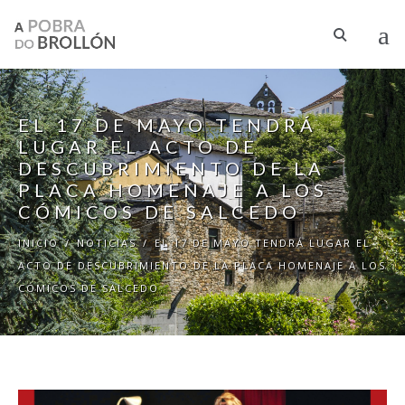
Pasar al contenido principal
EL 17 DE MAYO TENDRÁ
LUGAR EL ACTO DE
DESCUBRIMIENTO DE LA
PLACA HOMENAJE A LOS
CÓMICOS DE SALCEDO
INICIO
/
NOTICIAS
/
EL 17 DE MAYO TENDRÁ LUGAR EL
ACTO DE DESCUBRIMIENTO DE LA PLACA HOMENAJE A LOS
CÓMICOS DE SALCEDO