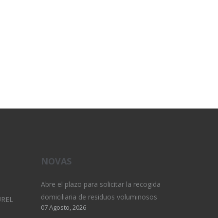
NOVAS
Abre el plazo para solicitar la recogida
domiciliaria de residuos voluminosos
UREL
07 Agosto, 2026