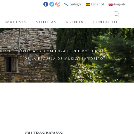
Galego
Español
English
IMÁGENES
NOTICIAS
AGENDA
CONTACTO
INICIO
/
NOTICIAS
/
COMIENZA EL NUEVO CURSO
DE LA ESCUELA DE MÚSICA SAMOEIRO
OUTRAS NOVAS