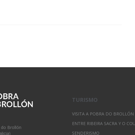
TURISMO
VISITA A POBRA DO BROLLÓN
ENTRE RIBEIRA SACRA Y O CO
 do Brollón
SENDERISMO
licia)