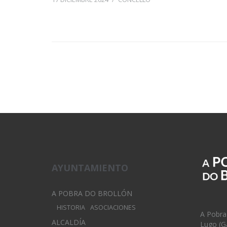
AYUNTAMIENTO
A POBRA DO BROLLÓN
HISTORIA
ASOCIACIONES
A Pobra
ALCALDÍA
Lugo (Ga