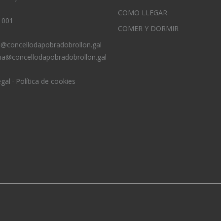
COMO LLEGAR
 001
COMER Y DORMIR
o@concellodapobradobrollon.gal
ria@concellodapobradobrollon.gal
egal
·
Política de cookies