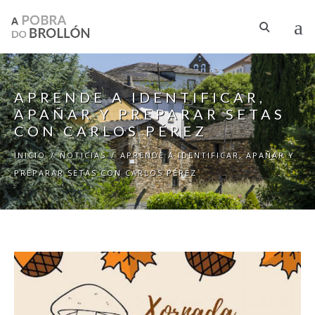
Pasar al contenido principal
APRENDE A IDENTIFICAR,
APAÑAR Y PREPARAR SETAS
CON CARLOS PÉREZ
INICIO
/
NOTICIAS
/
APRENDE A IDENTIFICAR, APAÑAR Y
PREPARAR SETAS CON CARLOS PÉREZ