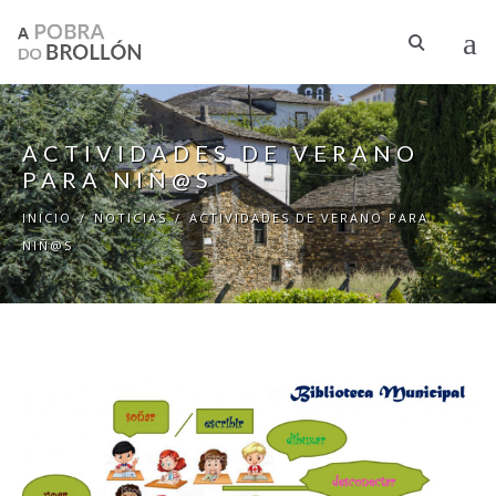
Pasar al contenido principal
ACTIVIDADES DE VERANO
PARA NIÑ@S
INICIO
/
NOTICIAS
/
ACTIVIDADES DE VERANO PARA
NIÑ@S