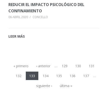
REDUCIR EL IMPACTO PSICOLÓGICO DEL
CONFINAMIENTO
06 ABRIL 2020
/
CONCELLO
LEER MÁS
Páginas
« primero
‹ anterior
…
129
130
131
132
133
134
135
136
137
…
siguiente ›
última »