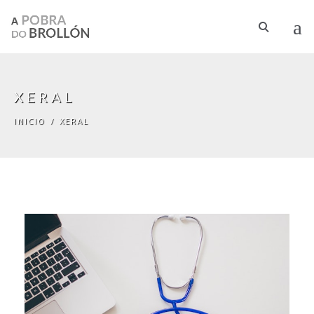
Pasar al contenido principal
XERAL
INICIO
/
XERAL