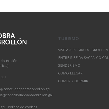
TURISMO
VISITA A POBRA DO BROLLÓN
ENTRE RIBEIRA SACRA Y O CO
 do Brollón
SENDERISMO
licia)
COMO LLEGAR
 001
COMER Y DORMIR
o@concellodapobradobrollon.gal
ria@concellodapobradobrollon.gal
egal
·
Política de cookies