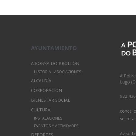
AYUNTAMIENTO
A POBRA DO BROLLÓN
HISTORIA
ASOCIACIONES
A Pobra
ALCALDÍA
Lugo (Ga
CORPORACIÓN
982 430
BIENESTAR SOCIAL
CULTURA
concell
INSTALACIONES
secreta
EVENTOS Y ACTIVIDADES
Aviso L
DEPORTES