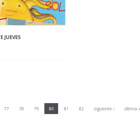
E JUEVES
77
78
79
80
81
82
siguiente ›
última 