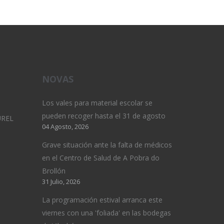
NOVAS
Los vales para material escolar se
pueden recoger hasta el 31 de agosto
UREL
04 Agosto, 2026
Grave situación ante la falta de médicos
en el Centro de Salud de A Pobra do
Brollón
31 Julio, 2026
La programación estival arranca este
viernes con una 'foliada' en las bodegas