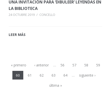
UNA INVITACIÓN PARA ‘DIBULEER’ LEYENDAS EN
LA BIBLIOTECA
24 OCTUBRE 2019
/
CONCELLO
LEER MÁS
Páginas
« primero
‹ anterior
…
56
57
58
59
60
61
62
63
64
…
siguiente ›
última »