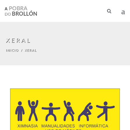
Pasar al contenido principal
XERAL
INICIO
/
XERAL