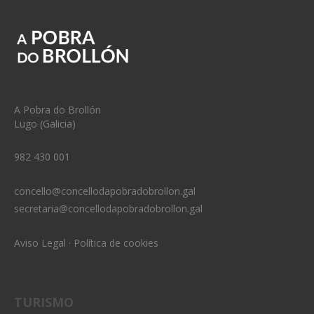
A Pobra do Brollón
Lugo (Galicia)
982 430 001
concello@concellodapobradobrollon.gal
secretaria@concellodapobradobrollon.gal
Aviso Legal
·
Política de cookies
TURISMO