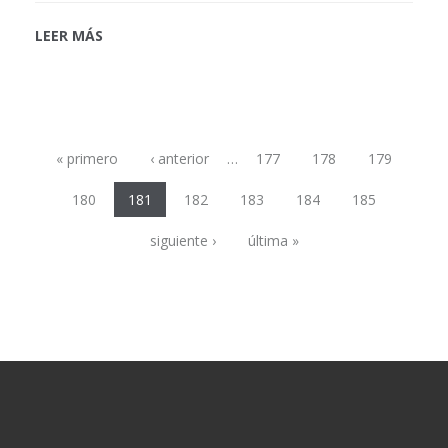
LEER MÁS
Páginas
« primero
‹ anterior
…
177
178
179
180
181
182
183
184
185
siguiente ›
última »