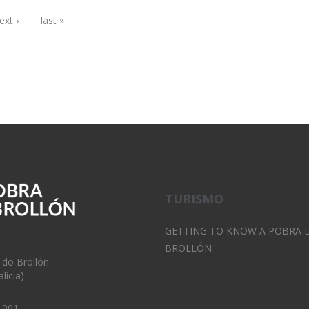
ext ›
last »
TURISMO
GETTING TO KNOW A POBRA 
BROLLÓN
 do Brollón
licia)
 001