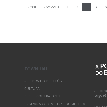
« first
‹ previous
1
2
3
4
n
TOWN HALL
A POBRA DO BROLLÓN
CULTURA
A Pobra
Lugo (Ga
PERFIL CONTRATANTE
CAMPAÑA COMPOSTAXE DOMÉSTICA
982 430