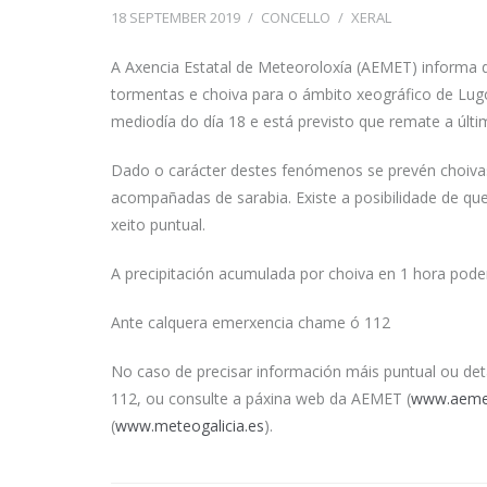
18 SEPTEMBER 2019
/
CONCELLO
/
XERAL
A Axencia Estatal de Meteoroloxía (AEMET) informa
tormentas e choiva para o ámbito xeográfico de Lu
mediodía do día 18 e está previsto que remate a últ
Dado o carácter destes fenómenos se prevén choivas
acompañadas de sarabia. Existe a posibilidade de qu
xeito puntual.
A precipitación acumulada por choiva en 1 hora pod
Ante calquera emerxencia chame ó 112
No caso de precisar información máis puntual ou de
112, ou consulte a páxina web da AEMET (
www.aeme
(
www.meteogalicia.es
).