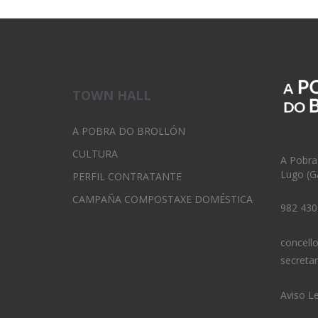
TOWN HALL
A POBRA DO BROLLÓN
CULTURA
A Pobra
Lugo (Ga
PERFIL CONTRATANTE
CAMPAÑA COMPOSTAXE DOMÉSTICA
982 430
concell
secreta
Aviso L