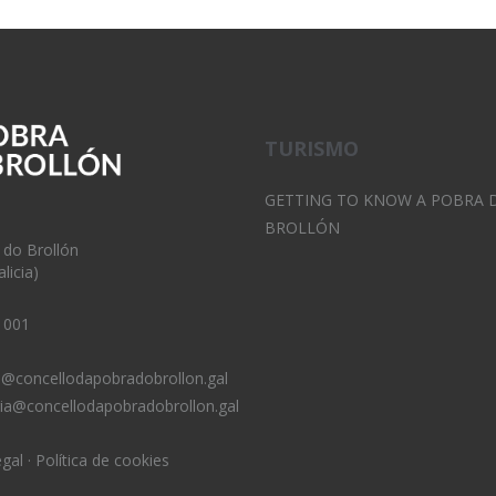
TURISMO
GETTING TO KNOW A POBRA 
BROLLÓN
 do Brollón
licia)
 001
o@concellodapobradobrollon.gal
ria@concellodapobradobrollon.gal
egal
·
Política de cookies