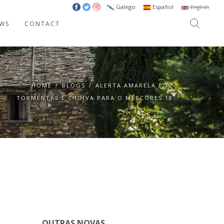
Galego
Español
English
WS
CONTACT
HOME
/
BLOGS
/
ALERTA AMARELA POR
TORMENTAS E CHOIVA PARA O MÉRCORES 18
OUTRAS NOVAS