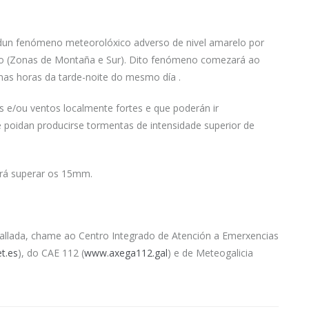
 dun fenómeno meteorolóxico adverso de nivel amarelo por
go (Zonas de Montaña e Sur). Dito fenómeno comezará ao
imas horas da tarde-noite do mesmo día .
 e/ou ventos localmente fortes e que poderán ir
e poidan producirse tormentas de intensidade superior de
erá superar os 15mm.
tallada, chame ao Centro Integrado de Atención a Emerxencias
t.es
), do CAE 112 (
www.axega112.gal
) e de Meteogalicia